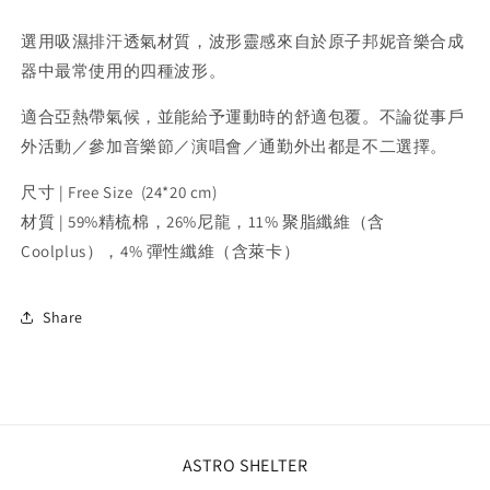
形
形
選用吸濕排汗透氣材質，波形靈感來自於原子邦妮音樂合成
吸
吸
器中最常使用的四種波形。
濕
濕
排
排
適合亞熱帶氣候，並能給予運動時的舒適包覆。不論從事戶
汗
汗
外活動／參加音樂節／演唱會／通勤外出都是不二選擇。
運
運
動
動
尺寸 | Free Size (24*20 cm)
襪
襪
材質 | 59%精梳棉，26%尼龍，11% 聚脂纖維（含
Coolplus），4% 彈性纖維（含萊卡）
Share
ASTRO SHELTER