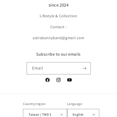
since 2024
Lifestyle & Collection
Contact :
astrobunnyband@gmail.com
Subscribe to our emails
Email
Facebook
Instagram
YouTube
Country/region
Language
Taiwan | TWD $
English