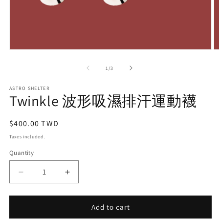
Open
O
media
m
1
2
of
1
/
3
in
in
modal
m
ASTRO SHELTER
Twinkle 波形吸濕排汗運動襪
Regular
$400.00 TWD
price
Taxes included.
Quantity
Decrease
Increase
quantity
quantity
for
for
Twinkle
Twinkle
Add to cart
波
波