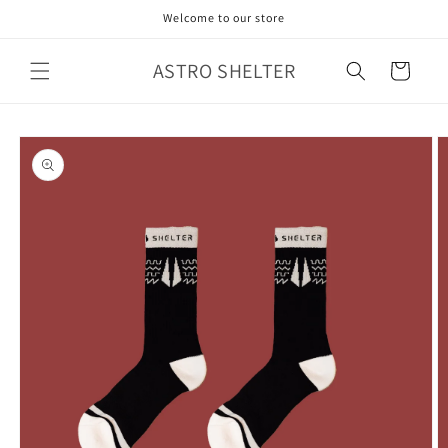
Skip to
Welcome to our store
content
ASTRO SHELTER
Cart
Skip to
product
information